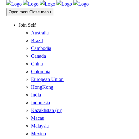
Open menu
Close menu
Join Self
Australia
Brazil
Cambodia
Canada
China
Colombia
European Union
HongKong
India
Indonesia
Kazakhstan (ru)
Macau
Malaysia
Mexico