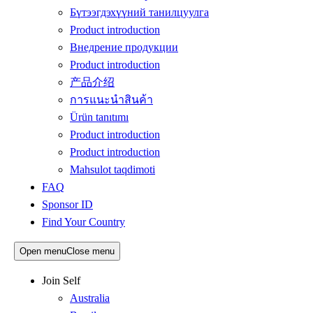
Бүтээгдэхүүний танилцуулга
Product introduction
Внедрение продукции
Product introduction
产品介绍
การแนะนำสินค้า
Ürün tanıtımı
Product introduction
Product introduction
Mahsulot taqdimoti
FAQ
Sponsor ID
Find Your Country
Open menu
Close menu
Join Self
Australia