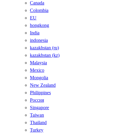
Canada
Colombia
EU
hongkong
India
indonesia
kazakhstan (ru)
kazakhstan (kz)
Malaysia
Mexico
Mongolia
New Zealand
Philippines
Россия
Singapore
Taiwan
Thailand
Turkey