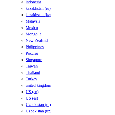
indonesia
kazakhstan (ru)
kazakhstan (kz)
Malaysia
Mexico
Mongolia
New Zealand
Philippines
Россия
Singapore
Taiwan
Thailand
Turkey
united kingdom
US (en)
US (es)
Uzbekistan (ru)
Uzbekistan (uz)