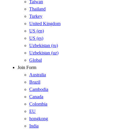
Taiwan
Thailand
Turkey
United Kingdom
US (en)
US (es)
Uzbekistan (ru)
Uzbekistan (uz)
Global
Join Form
Australia
Brazil
Cambodia
Canada
Colombia
EU
hongkong
India