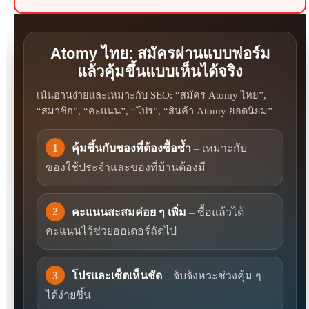
Atomy ไทย: สมัครผ่านแบบฟอร์ม
แล้วคุ้มขึ้นแบบเห็นได้จริง
เน้นอ่านง่ายและเหมาะกับ SEO: “สมัคร Atomy ไทย”,
“สมาชิก”, “คะแนน”, “โปร”, “สินค้า Atomy ยอดนิยม”
1
คุ้มขึ้นกับของที่ต้องซื้อซ้ำ
– เหมาะกับ
ของใช้ประจำและของที่บ้านต้องมี
2
คะแนนสะสมค่อย ๆ เพิ่ม
– ซื้อแล้วได้
คะแนนไว้ช่วยออเดอร์ถัดไป
3
โปรและเซ็ตเห็นชัด
– จับจังหวะช่วงคุ้ม ๆ
ได้ง่ายขึ้น